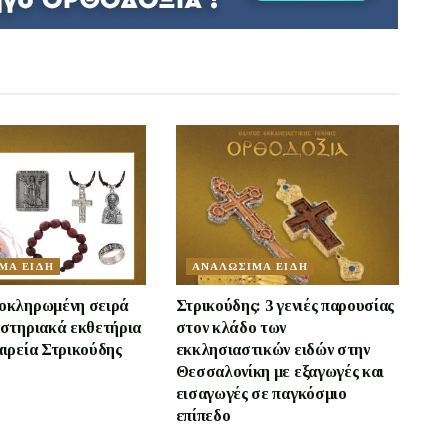
ΜΑ ΕΙΔΗ
ΑΝΑΛΩΣΙΜΑ ΕΙΔΗ
λοκληρωμένη σειρά
Στρικούδης: 3 γενιές παρουσίας
αστηριακά εκθετήρια
στον κλάδο των
αιρεία Στρικούδης
εκκλησιαστικών ειδών στην
Θεσσαλονίκη με εξαγωγές και
εισαγωγές σε παγκόσμιο
επίπεδο