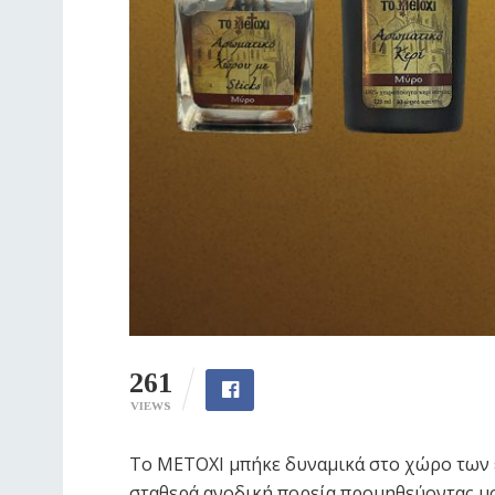
261
VIEWS
Το ΜΕΤΟΧΙ μπήκε δυναμικά στο χώρο των 
σταθερά ανοδική πορεία προμηθεύοντας μο