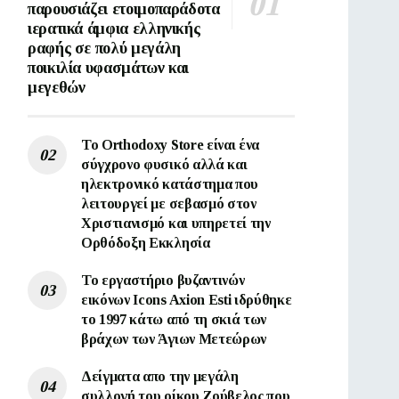
παρουσιάζει ετοιμοπαράδοτα
ιερατικά άμφια ελληνικής
ραφής σε πολύ μεγάλη
ποικιλία υφασμάτων και
μεγεθών
Το Orthodoxy Store είναι ένα
σύγχρονο φυσικό αλλά και
ηλεκτρονικό κατάστημα που
λειτουργεί με σεβασμό στον
Χριστιανισμό και υπηρετεί την
Ορθόδοξη Εκκλησία
To εργαστήριο βυζαντινών
εικόνων Ιcons Axion Esti ιδρύθηκε
το 1997 κάτω από τη σκιά των
βράχων των Άγιων Μετεώρων
Δείγματα απο την μεγάλη
συλλογή του οίκου Ζούβελος που