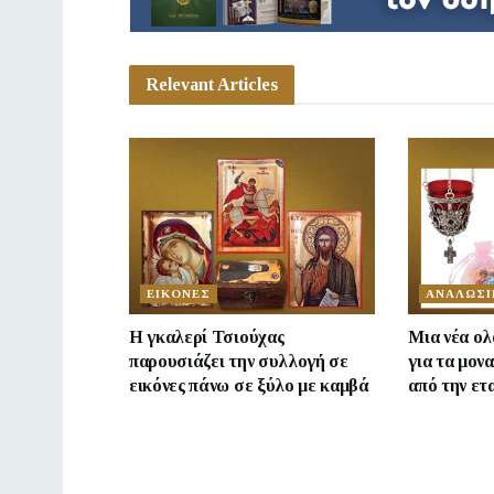
Relevant Articles
ΕΙΚΟΝΕΣ
ΑΝΑΛΩΣΙ
Η γκαλερί Τσιούχας
Mια νέα ο
παρουσιάζει την συλλογή σε
για τα μον
εικόνες πάνω σε ξύλο με καμβά
από την ετ