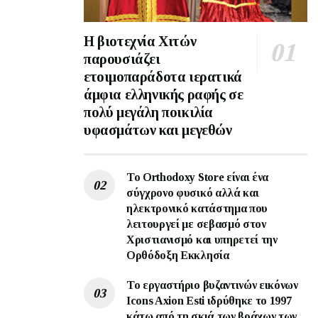
Η βιοτεχνία Χιτών
παρουσιάζει
ετοιμοπαράδοτα ιερατικά
άμφια ελληνικής ραφής σε
πολύ μεγάλη ποικιλία
υφασμάτων και μεγεθών
Το Orthodoxy Store είναι ένα
σύγχρονο φυσικό αλλά και
ηλεκτρονικό κατάστημα που
λειτουργεί με σεβασμό στον
Χριστιανισμό και υπηρετεί την
Ορθόδοξη Εκκλησία
To εργαστήριο βυζαντινών εικόνων
Ιcons Axion Esti ιδρύθηκε το 1997
κάτω από τη σκιά των βράχων των