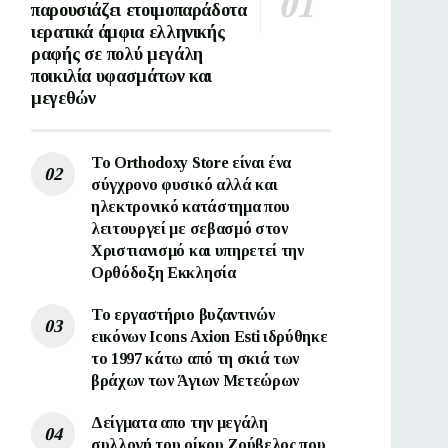
παρουσιάζει ετοιμοπαράδοτα
ιερατικά άμφια ελληνικής
ραφής σε πολύ μεγάλη
ποικιλία υφασμάτων και
μεγεθών
Το Orthodoxy Store είναι ένα
σύγχρονο φυσικό αλλά και
ηλεκτρονικό κατάστημα που
λειτουργεί με σεβασμό στον
Χριστιανισμό και υπηρετεί την
Ορθόδοξη Εκκλησία
To εργαστήριο βυζαντινών
εικόνων Ιcons Axion Esti ιδρύθηκε
το 1997 κάτω από τη σκιά των
βράχων των Άγιων Μετεώρων
Δείγματα απο την μεγάλη
συλλογή του οίκου Ζούβελος που