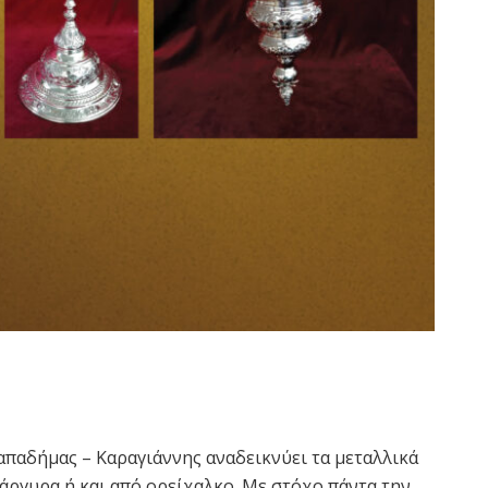
απαδήμας – Καραγιάννης αναδεικνύει τα μεταλλικά
επάργυρα ή και από ορείχαλκο. Με στόχο πάντα την