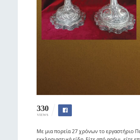
330
VIEWS
Mε μια πορεία 27 χρόνων το εργαστήριο Π
εκκλησιαστικά είδη. Είτε από ασήμι, είτε 